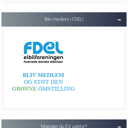
Bliv medlem i FDEL!
Mangler du EV udstyr?