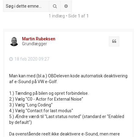
Søg
Avanceret søgning
1 indlæg • Side
1
af
1
Martin Rubeksen
Citat
Grundlægger
18 feb 2020 09:27
Man kan med (bl.a.) OBDeleven kode automatisk deaktivering
af e-Sound på VW e-Golf.
1.) Tænding på bilen og opret forbindelse.
2.) Vælg "C0 - Actor for External Noise"
3.) Vælg "Long Coding"
4.) Vælg "Contact for last modus"
5.) Ændre værdi til "Last status noted" (standard er "Enabled
by default")
Da ovenstående reelt ikke deaktivere e-Sound, men mere