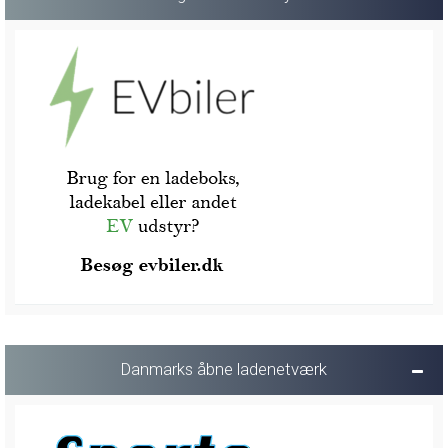
Danmarks åbne ladenetværk