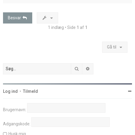
p
Besvar
1 indlæg • Side
1
af
1
Gå til
Søg
Avanceret søgning
Log ind
•
Tilmeld
Brugernavn:
Adgangskode:
Husk mig