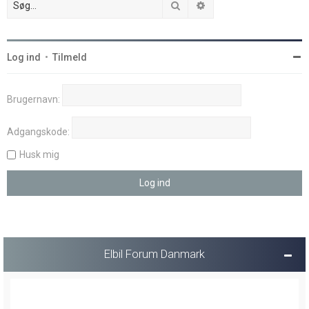
Søg
Avanceret søgning
Log ind
•
Tilmeld
Brugernavn:
Adgangskode:
Husk mig
Elbil Forum Danmark