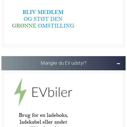
Mangler du EV udstyr?