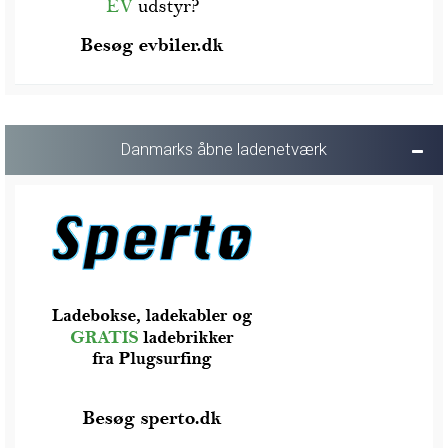
Danmarks åbne ladenetværk