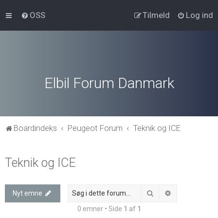
OSS
Tilmeld
Log ind
Elbil Forum Danmark
Boardindeks
Peugeot Forum
Teknik og ICE
Teknik og ICE
Søg
Avanceret søg
Nyt emne
0 emner • Side
1
af
1