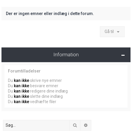
Der er ingen emner eller indlæg i dette forum.
Gå til
Information
Forumtilladelser
Du
kan ikke
skrive nye emner
Du
kan ikke
besvare emner
Du
kan ikke
redigere dine indlæg
Du
kan ikke
slette dine indlæg
Du
kan ikke
vedhæfte filer
Søg
Avanceret søgning