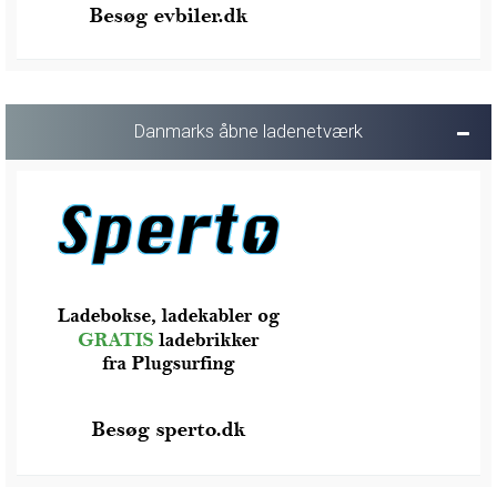
Danmarks åbne ladenetværk