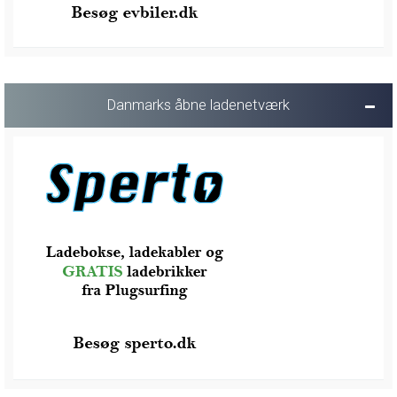
Danmarks åbne ladenetværk