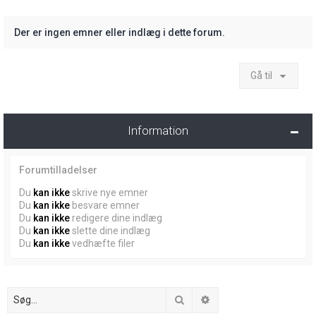
Der er ingen emner eller indlæg i dette forum.
Gå til
Information
Forumtilladelser
Du
kan ikke
skrive nye emner
Du
kan ikke
besvare emner
Du
kan ikke
redigere dine indlæg
Du
kan ikke
slette dine indlæg
Du
kan ikke
vedhæfte filer
Søg
Avanceret søgning