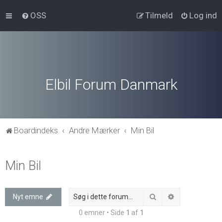
OSS
Tilmeld
Log ind
Elbil Forum Danmark
Boardindeks
Andre Mærker
Min Bil
Min Bil
Søg
Avanceret søg
Nyt emne
0 emner • Side
1
af
1