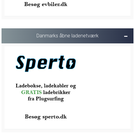
Danmarks åbne ladenetværk