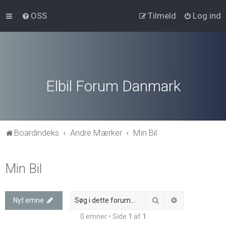
OSS
Tilmeld
Log ind
Elbil Forum Danmark
Boardindeks
Andre Mærker
Min Bil
Min Bil
Søg
Avanceret søg
Nyt emne
0 emner • Side
1
af
1