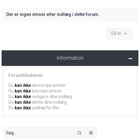
Der er ingen emner eller indlæg i dette forum.
Gå til
Information
Forumtilladelser
Du
kan ikke
skrive nye emner
Du
kan ikke
besvare emner
Du
kan ikke
redigere dine indlæg
Du
kan ikke
slette dine indlæg
Du
kan ikke
vedhæfte filer
Søg
Avanceret søgning