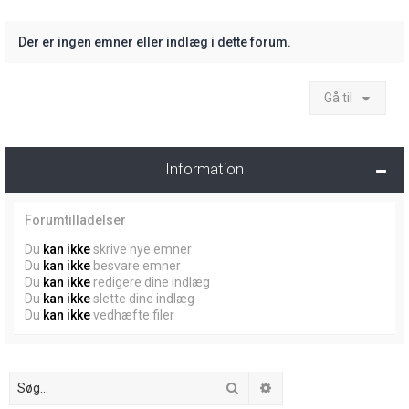
Der er ingen emner eller indlæg i dette forum.
Gå til
Information
Forumtilladelser
Du
kan ikke
skrive nye emner
Du
kan ikke
besvare emner
Du
kan ikke
redigere dine indlæg
Du
kan ikke
slette dine indlæg
Du
kan ikke
vedhæfte filer
Søg
Avanceret søgning