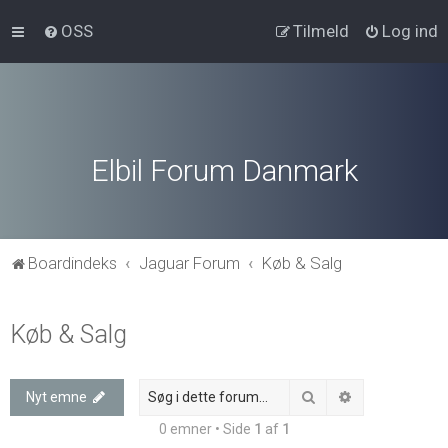
OSS
Tilmeld
Log ind
Elbil Forum Danmark
Boardindeks
Jaguar Forum
Køb & Salg
Køb & Salg
Søg
Avanceret søg
Nyt emne
0 emner • Side
1
af
1