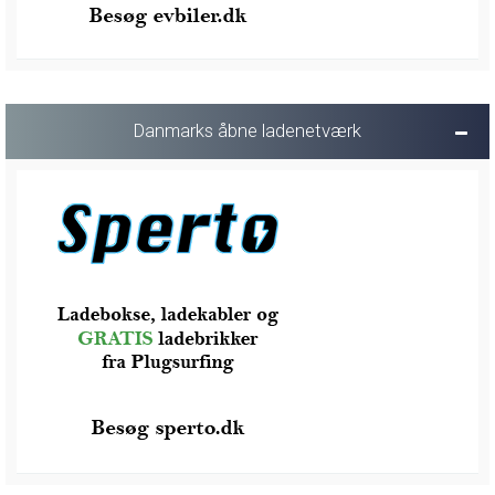
Danmarks åbne ladenetværk