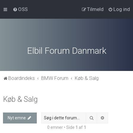
OSS
Tilmeld
Log ind
Elbil Forum Danmark
Boardindeks
BMW Forum
Køb & Salg
Køb & Salg
Søg
Avanceret søg
Nyt emne
0 emner • Side
1
af
1