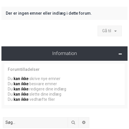
Der er ingen emner eller indlæg i dette forum.
Gå til
Information
Forumtilladelser
Du
kan ikke
skrive nye emner
Du
kan ikke
besvare emner
Du
kan ikke
redigere dine indlæg
Du
kan ikke
slette dine indlæg
Du
kan ikke
vedhæfte filer
Søg
Avanceret søgning