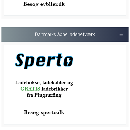
Danmarks åbne ladenetværk