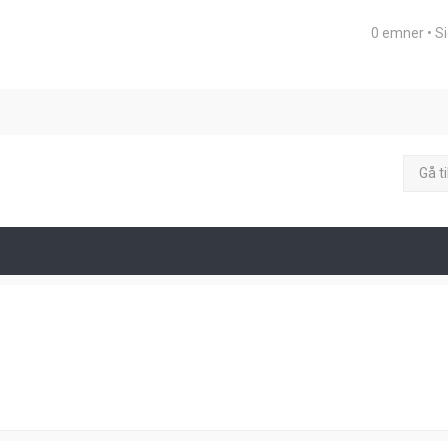
0 emner • S
eret søgning
Gå ti