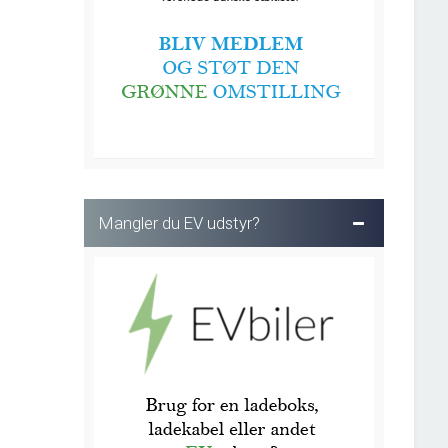
Mangler du EV udstyr?