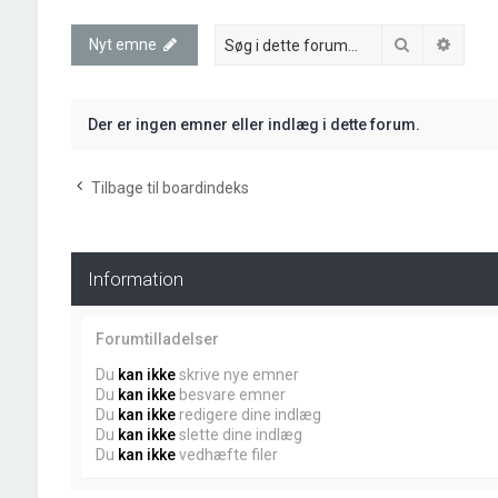
Søg
Avanc
Nyt emne
Der er ingen emner eller indlæg i dette forum.
Tilbage til boardindeks
Information
Forumtilladelser
Du
kan ikke
skrive nye emner
Du
kan ikke
besvare emner
Du
kan ikke
redigere dine indlæg
Du
kan ikke
slette dine indlæg
Du
kan ikke
vedhæfte filer