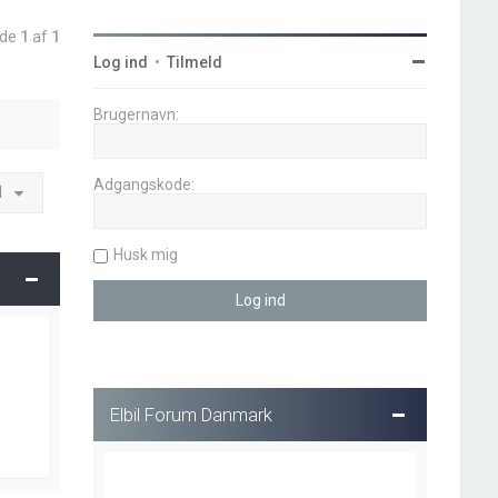
ide
1
af
1
Log ind
•
Tilmeld
Brugernavn:
Adgangskode:
l
Husk mig
Elbil Forum Danmark