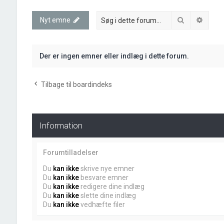
Søg
Avanc
Nyt emne
Der er ingen emner eller indlæg i dette forum.
Tilbage til boardindeks
Information
Forumtilladelser
Du
kan ikke
skrive nye emner
Du
kan ikke
besvare emner
Du
kan ikke
redigere dine indlæg
Du
kan ikke
slette dine indlæg
Du
kan ikke
vedhæfte filer