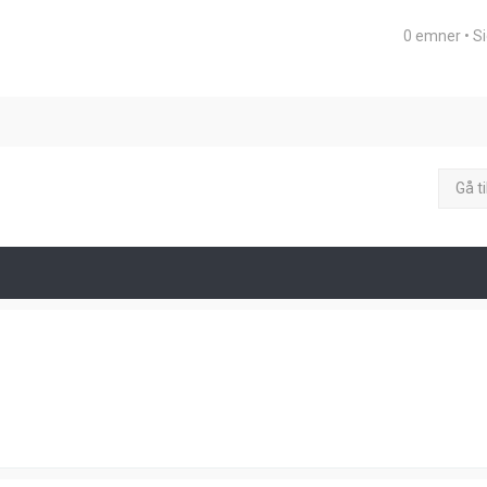
0 emner • S
eret søgning
Gå ti