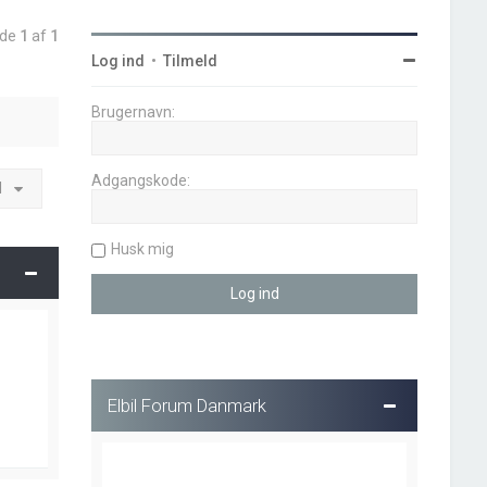
ide
1
af
1
Log ind
•
Tilmeld
Brugernavn:
Adgangskode:
l
Husk mig
Elbil Forum Danmark