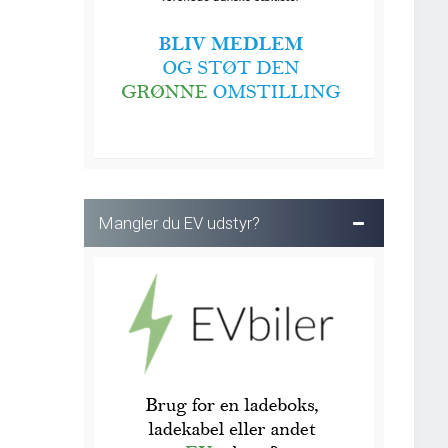
Mangler du EV udstyr?