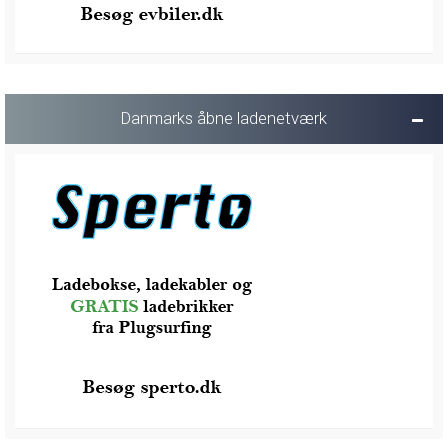
Danmarks åbne ladenetværk