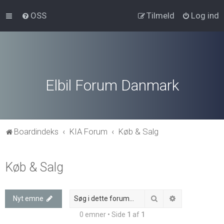
OSS
Tilmeld
Log ind
Elbil Forum Danmark
Boardindeks
KIA Forum
Køb & Salg
Køb & Salg
Søg
Avanceret søg
Nyt emne
0 emner • Side
1
af
1