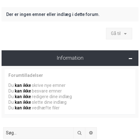
Der er ingen emner eller indlæg i dette forum.
Gå til
Information
Forumtilladelser
Du
kan ikke
skrive nye emner
Du
kan ikke
besvare emner
Du
kan ikke
redigere dine indlæg
Du
kan ikke
slette dine indlæg
Du
kan ikke
vedhæfte filer
Søg
Avanceret søgning