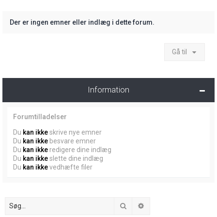
Der er ingen emner eller indlæg i dette forum.
Gå til
Information
Forumtilladelser
Du
kan ikke
skrive nye emner
Du
kan ikke
besvare emner
Du
kan ikke
redigere dine indlæg
Du
kan ikke
slette dine indlæg
Du
kan ikke
vedhæfte filer
Søg
Avanceret søgning