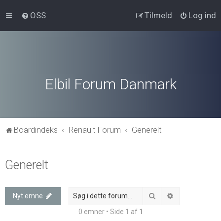
OSS
Tilmeld
Log ind
Elbil Forum Danmark
Boardindeks
Renault Forum
Generelt
Generelt
Søg
Avanceret søg
Nyt emne
0 emner • Side
1
af
1