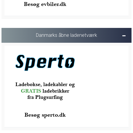
Danmarks åbne ladenetværk