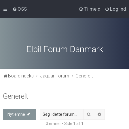
OSS
Tilmeld
Log ind
Elbil Forum Danmark
Boardindeks
Jaguar Forum
Generelt
Generelt
Søg
Avanceret søg
Nyt emne
0 emner • Side
1
af
1