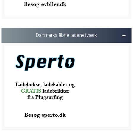
Danmarks åbne ladenetværk