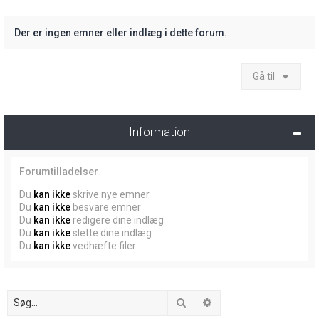
Der er ingen emner eller indlæg i dette forum.
Gå til
Information
Forumtilladelser
Du
kan ikke
skrive nye emner
Du
kan ikke
besvare emner
Du
kan ikke
redigere dine indlæg
Du
kan ikke
slette dine indlæg
Du
kan ikke
vedhæfte filer
Søg
Avanceret søgning