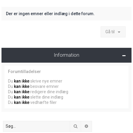
Der er ingen emner eller indlæg i dette forum.
Gå til
Information
Forumtilladelser
Du
kan ikke
skrive nye emner
Du
kan ikke
besvare emner
Du
kan ikke
redigere dine indlæg
Du
kan ikke
slette dine indlæg
Du
kan ikke
vedhæfte filer
Søg
Avanceret søgning