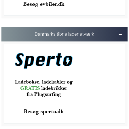
Danmarks åbne ladenetværk