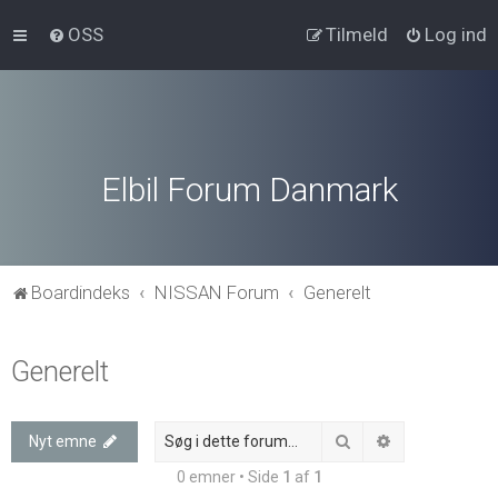
OSS
Tilmeld
Log ind
Elbil Forum Danmark
Boardindeks
NISSAN Forum
Generelt
Generelt
Søg
Avanceret søg
Nyt emne
0 emner • Side
1
af
1