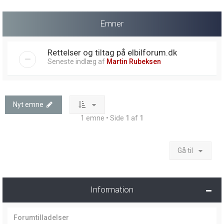
Emner
Rettelser og tiltag på elbilforum.dk
Seneste indlæg af
Martin Rubeksen
Nyt emne
1 emne • Side
1
af
1
Gå til
Information
Forumtilladelser