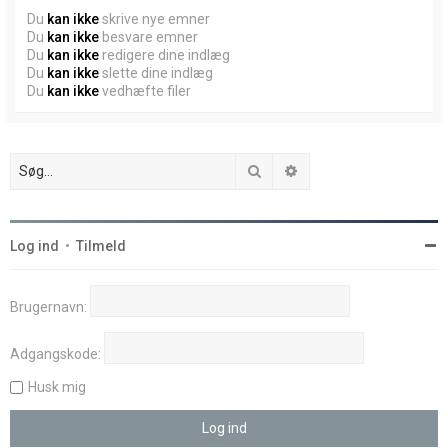
Du
kan ikke
skrive nye emner
Du
kan ikke
besvare emner
Du
kan ikke
redigere dine indlæg
Du
kan ikke
slette dine indlæg
Du
kan ikke
vedhæfte filer
Søg
Avanceret søgning
Log ind
•
Tilmeld
Brugernavn:
Adgangskode:
Husk mig