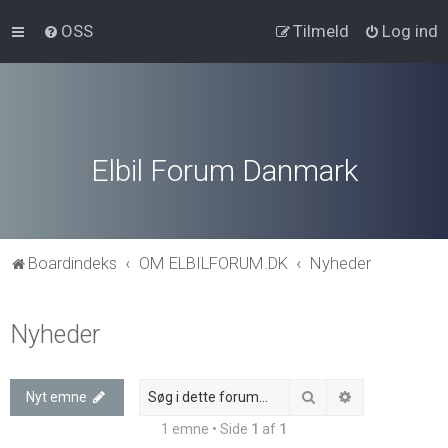
OSS
Tilmeld
Log ind
Elbil Forum Danmark
Boardindeks
OM ELBILFORUM.DK
Nyheder
Nyheder
Søg
Avanceret søg
Nyt emne
1 emne • Side
1
af
1