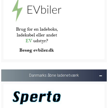
Danmarks åbne ladenetværk