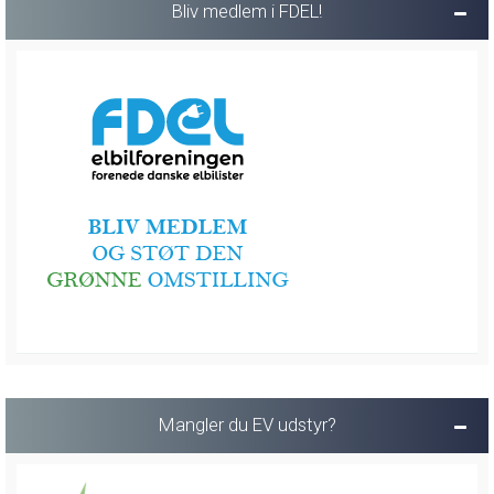
Bliv medlem i FDEL!
Mangler du EV udstyr?