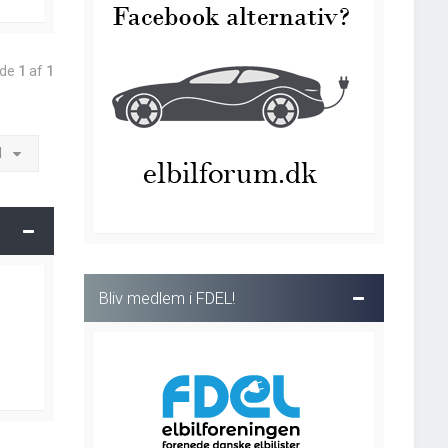
ide
1
af
1
l
Bliv medlem i FDEL!