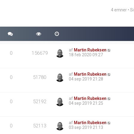
4 emner • S
eret søgning
af
Martin Rubeksen
0
156679
18 feb 2020 09:27
af
Martin Rubeksen
0
51780
04 sep 2019 21:28
af
Martin Rubeksen
0
52192
04 sep 2019 21:25
af
Martin Rubeksen
0
52113
03 sep 2019 21:13