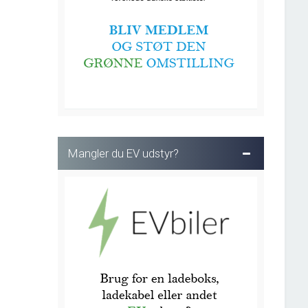
Mangler du EV udstyr?