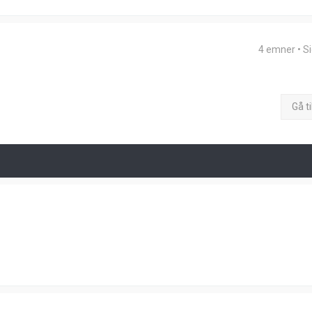
4 emner • S
Gå ti