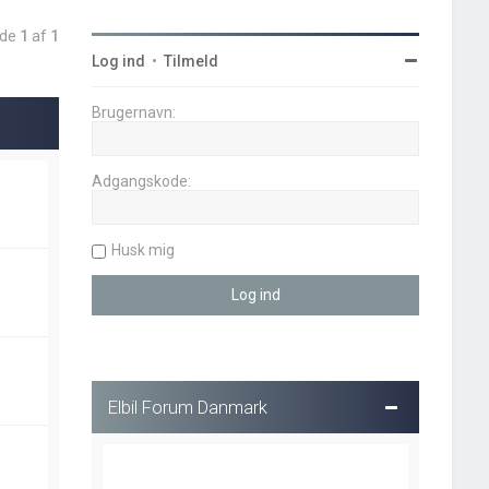
ide
1
af
1
Log ind
•
Tilmeld
Brugernavn:
Adgangskode:
Husk mig
Elbil Forum Danmark