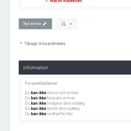
af
Martin Rubeksen
Nyt emne
Tilbage til boardindeks
Information
Forumtilladelser
Du
kan ikke
skrive nye emner
Du
kan ikke
besvare emner
Du
kan ikke
redigere dine indlæg
Du
kan ikke
slette dine indlæg
Du
kan ikke
vedhæfte filer