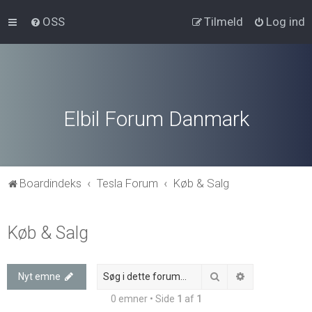
OSS
Tilmeld
Log ind
Elbil Forum Danmark
Boardindeks
Tesla Forum
Køb & Salg
Køb & Salg
Søg
Avanceret søg
Nyt emne
0 emner • Side
1
af
1