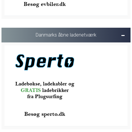
Danmarks åbne ladenetværk