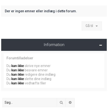
Der er ingen emner eller indlæg i dette forum.
Gå til
Information
Forumtilladelser
Du
kan ikke
skrive nye emner
Du
kan ikke
besvare emner
Du
kan ikke
redigere dine indlæg
Du
kan ikke
slette dine indlæg
Du
kan ikke
vedhæfte filer
Søg
Avanceret søgning