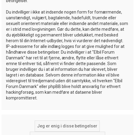
betingelser.
Du indvilliger i ikke at indsende nogen form for fornærmende,
uanstændigt, vulgært, bagtalende, hadefuldt, truende eller
sexuelt orienteret materiale eller indsende andet materiale, som
er i strid med lovgivningen. Gør du dette, kan dette medføre, at
du øjeblikkeligt og permanent bliver udelukket, med besked
herom til din Internet-udbyder, hvis vi vurderer det nødvendigt.
IP-adresserne for alle indlæg logges for at give mulighed for at
håndhæve disse betingelser. Du indvilliger i at "Elbil Forum
Danmark" har ret til at fjerne, ændre, flytte eller låse ethvert
emne til enhver tid, såfremt vi finder dette passende. Som
bruger indvilliger du i at al information du har skrevet, bliver
lagret i en database. Selvom denne information ikke vil blive
videregivet til tredjemand uden dit samtykke, vil hverken "Elbil
Forum Danmark" eller phpBB blive holdt ansvarlig for ethvert
hackingforsøg, som kan medføre at dataene bliver
kompromitteret.