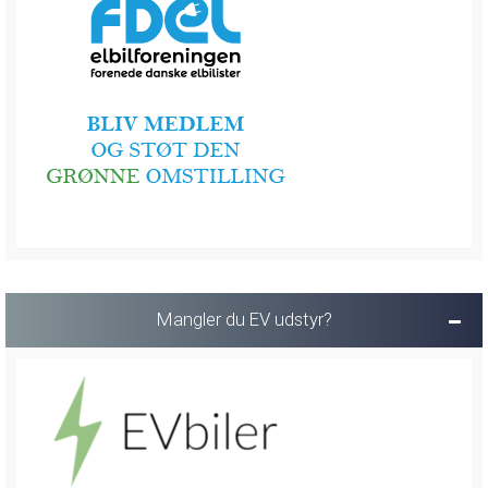
Mangler du EV udstyr?