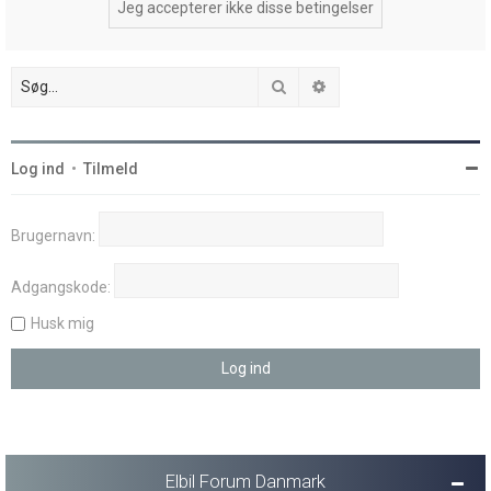
Søg
Avanceret søgning
Log ind
•
Tilmeld
Brugernavn:
Adgangskode:
Husk mig
Elbil Forum Danmark