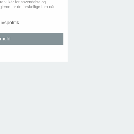
re vilkår for anvendelse og
lerne for de forskellige fora når
livspolitik
lmeld