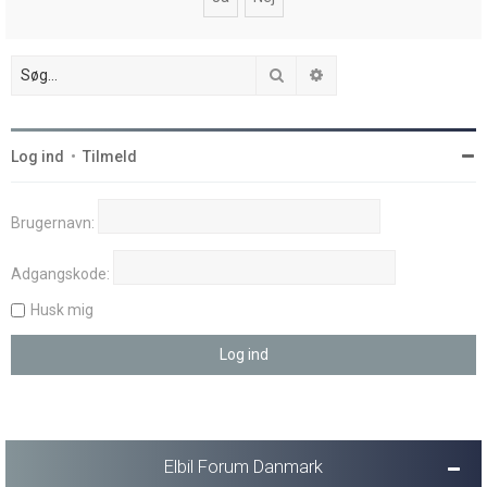
Søg
Avanceret søgning
Log ind
•
Tilmeld
Brugernavn:
Adgangskode:
Husk mig
Elbil Forum Danmark