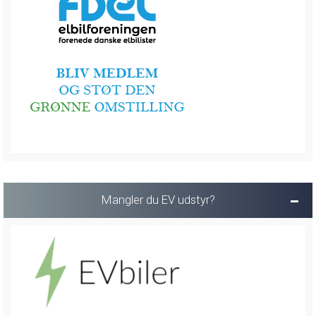
Mangler du EV udstyr?