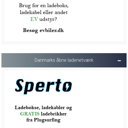
Danmarks åbne ladenetværk