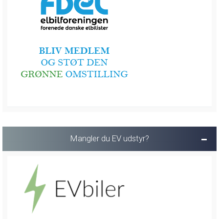
Mangler du EV udstyr?