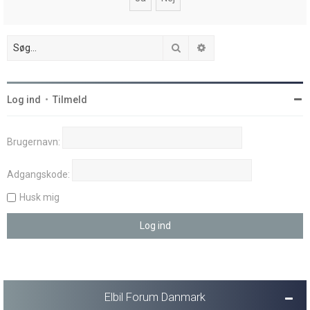
Søg
Avanceret søgning
Log ind
•
Tilmeld
Brugernavn:
Adgangskode:
Husk mig
Elbil Forum Danmark