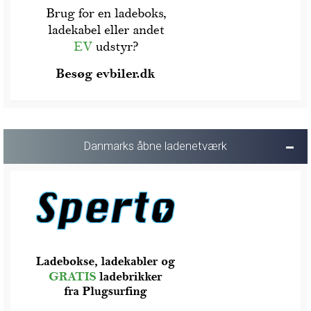
Danmarks åbne ladenetværk