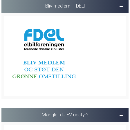
Bliv medlem i FDEL!
Mangler du EV udstyr?