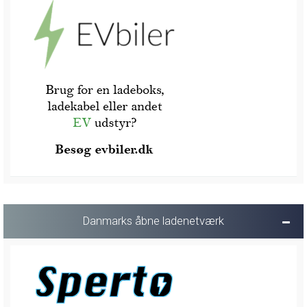
Danmarks åbne ladenetværk