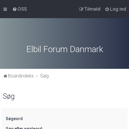
OSS
Tilmeld
Log ind
Elbil Forum Danmark
Boardindeks
Søg
Søg
Søgeord
Søg efter nøgleord: