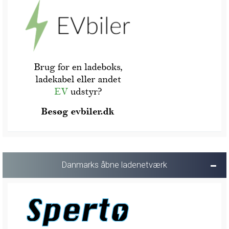
Danmarks åbne ladenetværk