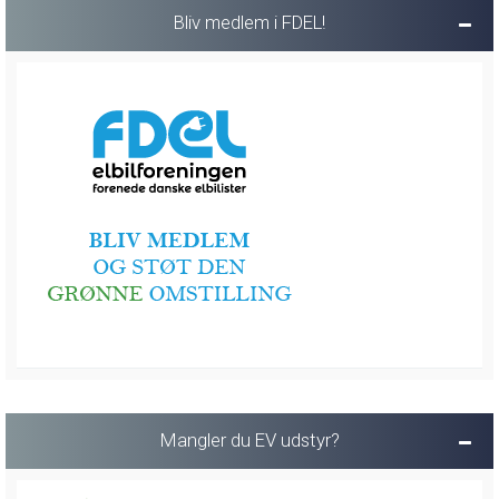
Bliv medlem i FDEL!
Mangler du EV udstyr?