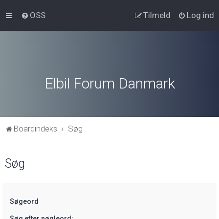
OSS
Tilmeld
Log ind
Elbil Forum Danmark
Boardindeks
Søg
Søg
Søgeord
Søg efter nøgleord: