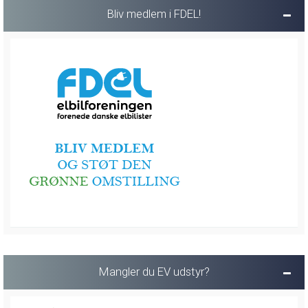
Bliv medlem i FDEL!
Mangler du EV udstyr?