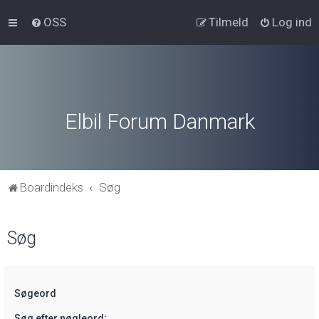
OSS
Tilmeld
Log ind
Elbil Forum Danmark
Boardindeks
Søg
Søg
Søgeord
Søg efter nøgleord: