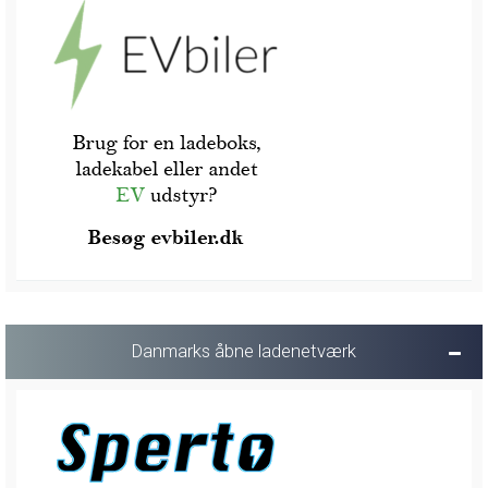
Danmarks åbne ladenetværk