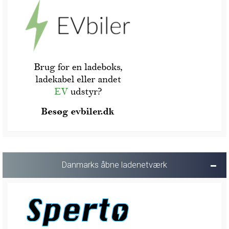
Danmarks åbne ladenetværk