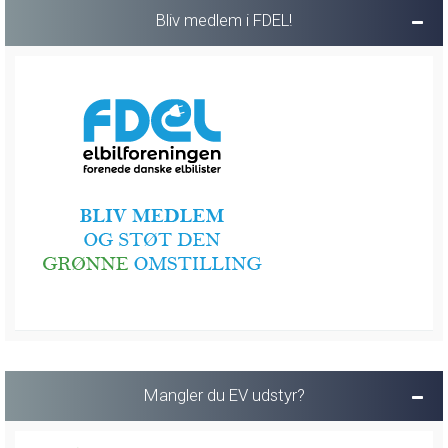
Bliv medlem i FDEL!
Mangler du EV udstyr?