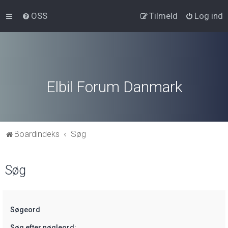
OSS
Tilmeld
Log ind
Elbil Forum Danmark
Boardindeks
Søg
Søg
Søgeord
Søg efter nøgleord: