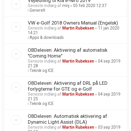
Vejledning til Kia e-Niro 2019
Seneste indlæg af
mnj
«
05 feb 2020 12:37
i
Generelt
VW e-Golf 2018 Owners Manual (Engelsk)
Seneste indlæg af
Martin Rubeksen
«
11 jan 2020
14:21
i
Apps & downloads
OBDeleven: Aktivering af automatisk
"Coming Home"
Seneste indlæg af
Martin Rubeksen
«
04 sep 2019
21:28
i
Teknik og ICE
OBDeleven: Aktivering af DRL på LED
forlygterne for GTE og e-Golf
Seneste indlæg af
Martin Rubeksen
«
04 sep 2019
21:25
i
Teknik og ICE
OBDeleven: Automatisk aktivering af
Dynamic Light Assist (DLA)
Seneste indlæg af
Martin Rubeksen
«
03 sep 2019