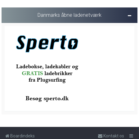
Danmarks åbne ladenetværk
Boardindeks
Kontakt os