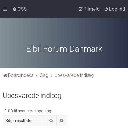
OSS
Tilmeld
Log ind
Elbil Forum Danmark
Boardindeks
Søg
Ubesvarede indlæg
Ubesvarede indlæg
Gå til avanceret søgning
Søg
Avanceret søgning