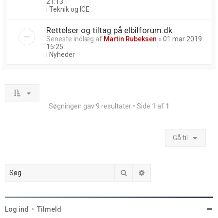
21:13
i
Teknik og ICE
Rettelser og tiltag på elbilforum.dk
Seneste indlæg af
Martin Rubeksen
«
01 mar 2019
15:25
i
Nyheder
Søgningen gav 9 resultater • Side
1
af
1
Gå til
Søg
Avanceret søgning
Log ind
•
Tilmeld