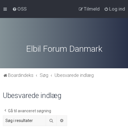
OSS
Tilmeld
Log ind
Elbil Forum Danmark
Boardindeks
Søg
Ubesvarede indlæg
Ubesvarede indlæg
Gå til avanceret søgning
Søg
Avanceret søgning