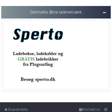
Danmarks åbne ladenetværk
Boardindeks
Kontakt os