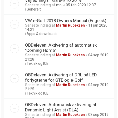
Vejledning til Kia e-Niro 2019
Seneste indlæg af
mnj
«
05 feb 2020 12:37
i
Generelt
VW e-Golf 2018 Owners Manual (Engelsk)
Seneste indlæg af
Martin Rubeksen
«
11 jan 2020
14:21
i
Apps & downloads
OBDeleven: Aktivering af automatisk
"Coming Home"
Seneste indlæg af
Martin Rubeksen
«
04 sep 2019
21:28
i
Teknik og ICE
OBDeleven: Aktivering af DRL på LED
forlygterne for GTE og e-Golf
Seneste indlæg af
Martin Rubeksen
«
04 sep 2019
21:25
i
Teknik og ICE
OBDeleven: Automatisk aktivering af
Dynamic Light Assist (DLA)
Seneste indlæg af
Martin Rubeksen
«
03 sep 2019