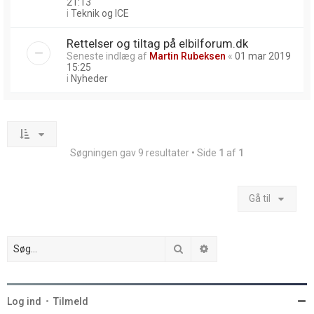
21:13
i
Teknik og ICE
Rettelser og tiltag på elbilforum.dk
Seneste indlæg af
Martin Rubeksen
«
01 mar 2019
15:25
i
Nyheder
Søgningen gav 9 resultater • Side
1
af
1
Gå til
Søg
Avanceret søgning
Log ind
•
Tilmeld