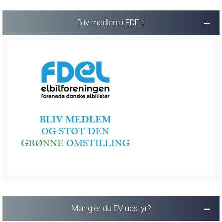
Bliv medlem i FDEL!
Mangler du EV udstyr?