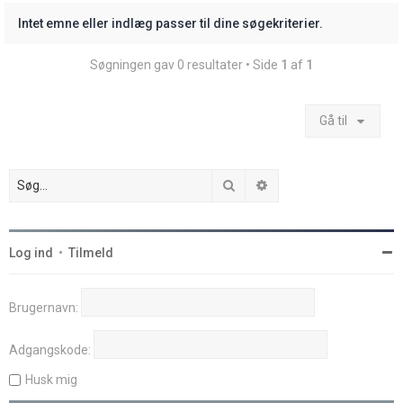
Intet emne eller indlæg passer til dine søgekriterier.
Søgningen gav 0 resultater • Side
1
af
1
Gå til
Søg
Avanceret søgning
Log ind
•
Tilmeld
Brugernavn:
Adgangskode:
Husk mig