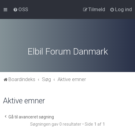
OSS
Tilmeld
Log ind
Elbil Forum Danmark
Boardindeks
Søg
Aktive emner
Aktive emner
Gå til avanceret søgning
Søgningen gav 0 resultater • Side
1
af
1