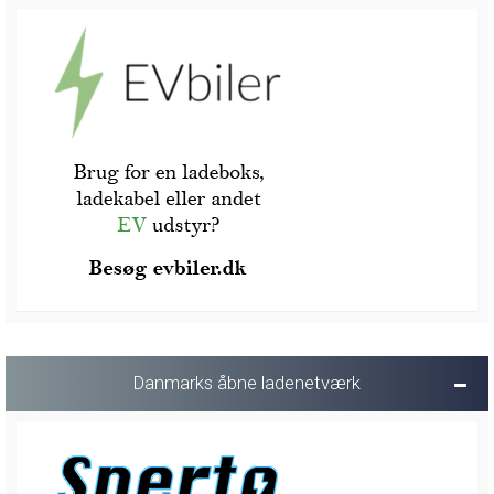
Danmarks åbne ladenetværk