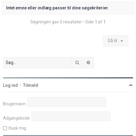
Intet emne eller indlæg passer til dine søgekriterier.
Søgningen gav 0 resultater • Side
1
af
1
Gå til
Søg
Avanceret søgning
Log ind
•
Tilmeld
Brugernavn:
Adgangskode:
Husk mig