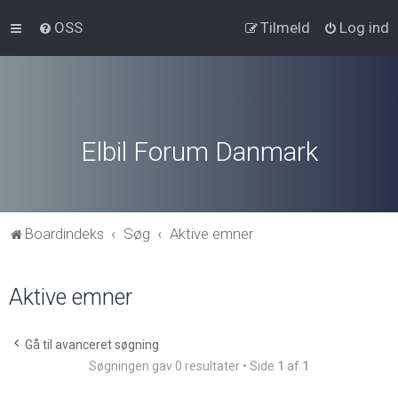
OSS
Tilmeld
Log ind
Elbil Forum Danmark
Boardindeks
Søg
Aktive emner
Aktive emner
Gå til avanceret søgning
Søgningen gav 0 resultater • Side
1
af
1