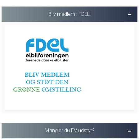
Bliv medlem i FDEL!
Mangler du EV udstyr?