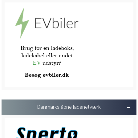
Danmarks åbne ladenetværk