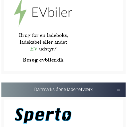
Danmarks åbne ladenetværk