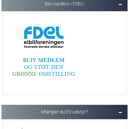
Bliv medlem i FDEL!
Mangler du EV udstyr?