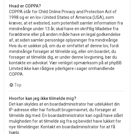
Hvad er COPPA?
COPPA står for Child Online Privacy and Protection Act of
1998 og er en lov i United States of America (USA), som
kræver, at et websted, som potentielt samler information fra
mindreårige under 13 år, skal have en skriftlig tilladelse fra
forældrene eller på anden måde have en legal godkendelse
af, at siden samler personlige oplysninger fra mindreårige.
Hvis du er usikker på, om du er omfattet af denne lov, fordi
mindreårige forsøger at tilmelde sig, eller om boardet, du
forsøger at tilmelde dig, er under denne lovgivning, bør du
kontakte en advokat. Vær venligst opmærksom på at phpBB
Limited ikke kan rådgive yderligere i sager omhandlende
COPPA.
Top
Hvorfor kan jeg ikke tilmelde mig?
Det kan skyldes at en boardadministrator har udelukket din
IP-adresse eller har forbudt brugernavnet, du forsøger at
tilmelde dig med. En boardadministrator kan også have slået
muligheden for at tilmelde sig fra og bevidst have lukket for
nye tilmeldinger. Kontakt en boardadministrator for at få
hjælp.