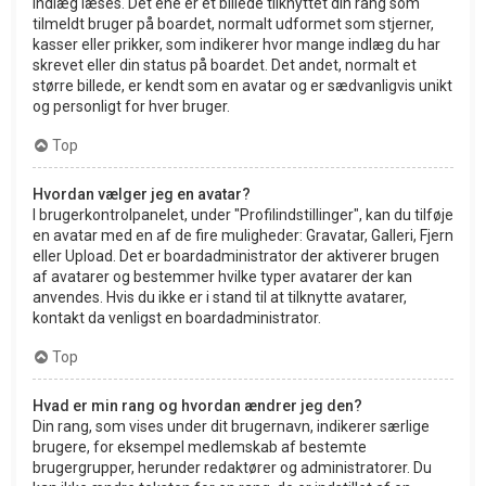
indlæg læses. Det ene er et billede tilknyttet din rang som
tilmeldt bruger på boardet, normalt udformet som stjerner,
kasser eller prikker, som indikerer hvor mange indlæg du har
skrevet eller din status på boardet. Det andet, normalt et
større billede, er kendt som en avatar og er sædvanligvis unikt
og personligt for hver bruger.
Top
Hvordan vælger jeg en avatar?
I brugerkontrolpanelet, under "Profilindstillinger", kan du tilføje
en avatar med en af de fire muligheder: Gravatar, Galleri, Fjern
eller Upload. Det er boardadministrator der aktiverer brugen
af avatarer og bestemmer hvilke typer avatarer der kan
anvendes. Hvis du ikke er i stand til at tilknytte avatarer,
kontakt da venligst en boardadministrator.
Top
Hvad er min rang og hvordan ændrer jeg den?
Din rang, som vises under dit brugernavn, indikerer særlige
brugere, for eksempel medlemskab af bestemte
brugergrupper, herunder redaktører og administratorer. Du