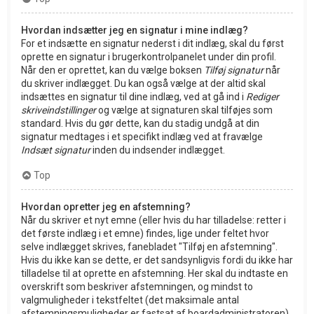
Hvordan indsætter jeg en signatur i mine indlæg?
For et indsætte en signatur nederst i dit indlæg, skal du først
oprette en signatur i brugerkontrolpanelet under din profil.
Når den er oprettet, kan du vælge boksen
Tilføj signatur
når
du skriver indlægget. Du kan også vælge at der altid skal
indsættes en signatur til dine indlæg, ved at gå ind i
Rediger
skriveindstillinger
og vælge at signaturen skal tilføjes som
standard. Hvis du gør dette, kan du stadig undgå at din
signatur medtages i et specifikt indlæg ved at fravælge
Indsæt signatur
inden du indsender indlægget.
Top
Hvordan opretter jeg en afstemning?
Når du skriver et nyt emne (eller hvis du har tilladelse: retter i
det første indlæg i et emne) findes, lige under feltet hvor
selve indlægget skrives, fanebladet "Tilføj en afstemning".
Hvis du ikke kan se dette, er det sandsynligvis fordi du ikke har
tilladelse til at oprette en afstemning. Her skal du indtaste en
overskrift som beskriver afstemningen, og mindst to
valgmuligheder i tekstfeltet (det maksimale antal
afstemningsmuligheder er fastsat af boardadministratoren).