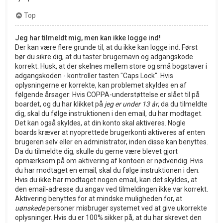
Top
Jeg har tilmeldt mig, men kan ikke logge ind!
Der kan være flere grunde til, at du ikke kan logge ind. Først
bør du sikre dig, at du taster brugernavn og adgangskode
korrekt. Husk, at der skelnes mellem store og små bogstaver i
adgangskoden - kontroller tasten "Caps Lock". Hvis
oplysningerne er korrekte, kan problemet skyldes en af
følgende årsager: Hvis COPPA-understøttelse er slået til på
boardet, og du har klikket på
jeg er under 13 år
, da du tilmeldte
dig, skal du følge instruktionen i den email, du har modtaget.
Det kan også skyldes, at din konto skal aktiveres. Nogle
boards kræver at nyoprettede brugerkonti aktiveres af enten
brugeren selv eller en administrator, inden disse kan benyttes.
Da du tilmeldte dig, skulle du gerne være blevet gjort
opmærksom på om aktivering af kontoen er nødvendig. Hvis
du har modtaget en email, skal du følge instruktionen i den.
Hvis du ikke har modtaget nogen email, kan det skyldes, at
den email-adresse du angav ved tilmeldingen ikke var korrekt.
Aktivering benyttes for at mindske muligheden for, at
uønskede
personer misbruger systemet ved at give ukorrekte
oplysninger. Hvis du er 100% sikker på, at du har skrevet den