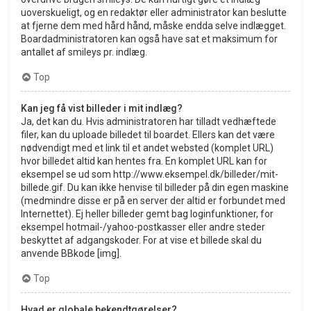
uoverskueligt, og en redaktør eller administrator kan beslutte
at fjerne dem med hård hånd, måske endda selve indlægget.
Boardadministratoren kan også have sat et maksimum for
antallet af smileys pr. indlæg.
Top
Kan jeg få vist billeder i mit indlæg?
Ja, det kan du. Hvis administratoren har tilladt vedhæftede
filer, kan du uploade billedet til boardet. Ellers kan det være
nødvendigt med et link til et andet websted (komplet URL)
hvor billedet altid kan hentes fra. En komplet URL kan for
eksempel se ud som http://www.eksempel.dk/billeder/mit-
billede.gif. Du kan ikke henvise til billeder på din egen maskine
(medmindre disse er på en server der altid er forbundet med
Internettet). Ej heller billeder gemt bag loginfunktioner, for
eksempel hotmail-/yahoo-postkasser eller andre steder
beskyttet af adgangskoder. For at vise et billede skal du
anvende BBkode [img].
Top
Hvad er globale bekendtgørelser?