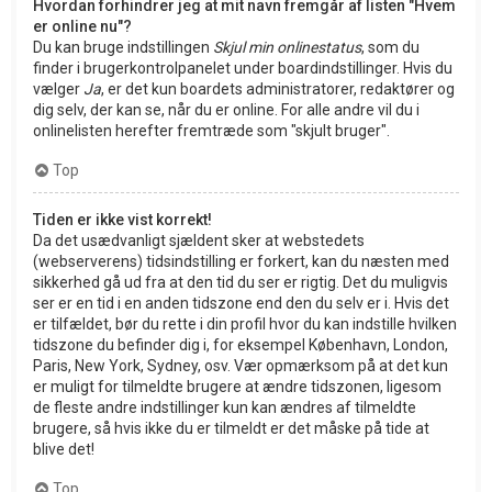
Hvordan forhindrer jeg at mit navn fremgår af listen "Hvem
er online nu"?
Du kan bruge indstillingen
Skjul min onlinestatus
, som du
finder i brugerkontrolpanelet under boardindstillinger. Hvis du
vælger
Ja
, er det kun boardets administratorer, redaktører og
dig selv, der kan se, når du er online. For alle andre vil du i
onlinelisten herefter fremtræde som "skjult bruger".
Top
Tiden er ikke vist korrekt!
Da det usædvanligt sjældent sker at webstedets
(webserverens) tidsindstilling er forkert, kan du næsten med
sikkerhed gå ud fra at den tid du ser er rigtig. Det du muligvis
ser er en tid i en anden tidszone end den du selv er i. Hvis det
er tilfældet, bør du rette i din profil hvor du kan indstille hvilken
tidszone du befinder dig i, for eksempel København, London,
Paris, New York, Sydney, osv. Vær opmærksom på at det kun
er muligt for tilmeldte brugere at ændre tidszonen, ligesom
de fleste andre indstillinger kun kan ændres af tilmeldte
brugere, så hvis ikke du er tilmeldt er det måske på tide at
blive det!
Top