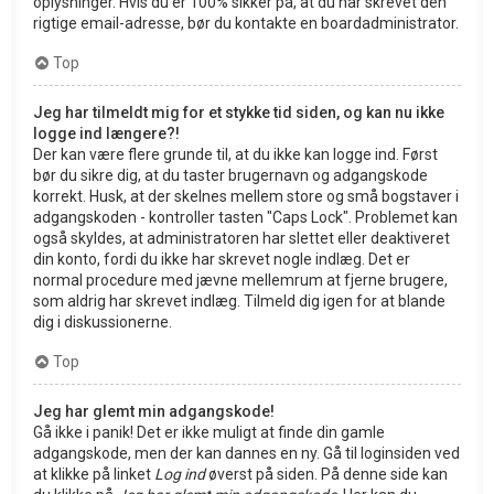
oplysninger. Hvis du er 100% sikker på, at du har skrevet den
rigtige email-adresse, bør du kontakte en boardadministrator.
Top
Jeg har tilmeldt mig for et stykke tid siden, og kan nu ikke
logge ind længere?!
Der kan være flere grunde til, at du ikke kan logge ind. Først
bør du sikre dig, at du taster brugernavn og adgangskode
korrekt. Husk, at der skelnes mellem store og små bogstaver i
adgangskoden - kontroller tasten "Caps Lock". Problemet kan
også skyldes, at administratoren har slettet eller deaktiveret
din konto, fordi du ikke har skrevet nogle indlæg. Det er
normal procedure med jævne mellemrum at fjerne brugere,
som aldrig har skrevet indlæg. Tilmeld dig igen for at blande
dig i diskussionerne.
Top
Jeg har glemt min adgangskode!
Gå ikke i panik! Det er ikke muligt at finde din gamle
adgangskode, men der kan dannes en ny. Gå til loginsiden ved
at klikke på linket
Log ind
øverst på siden. På denne side kan