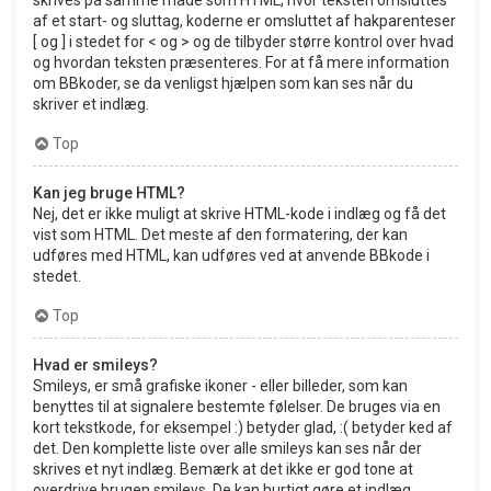
af et start- og sluttag, koderne er omsluttet af hakparenteser
[ og ] i stedet for < og > og de tilbyder større kontrol over hvad
og hvordan teksten præsenteres. For at få mere information
om BBkoder, se da venligst hjælpen som kan ses når du
skriver et indlæg.
Top
Kan jeg bruge HTML?
Nej, det er ikke muligt at skrive HTML-kode i indlæg og få det
vist som HTML. Det meste af den formatering, der kan
udføres med HTML, kan udføres ved at anvende BBkode i
stedet.
Top
Hvad er smileys?
Smileys, er små grafiske ikoner - eller billeder, som kan
benyttes til at signalere bestemte følelser. De bruges via en
kort tekstkode, for eksempel :) betyder glad, :( betyder ked af
det. Den komplette liste over alle smileys kan ses når der
skrives et nyt indlæg. Bemærk at det ikke er god tone at
overdrive brugen smileys. De kan hurtigt gøre et indlæg