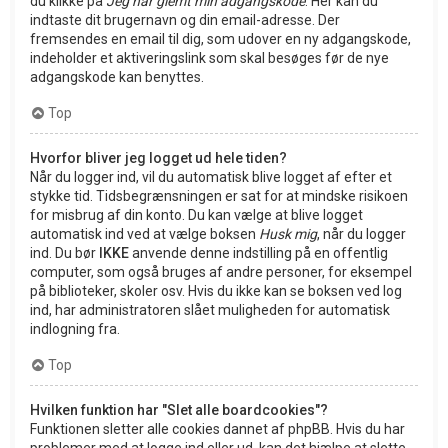
du klikke på
Jeg har glemt min adgangskode
. Her kan du
indtaste dit brugernavn og din email-adresse. Der
fremsendes en email til dig, som udover en ny adgangskode,
indeholder et aktiveringslink som skal besøges før de nye
adgangskode kan benyttes.
Top
Hvorfor bliver jeg logget ud hele tiden?
Når du logger ind, vil du automatisk blive logget af efter et
stykke tid. Tidsbegrænsningen er sat for at mindske risikoen
for misbrug af din konto. Du kan vælge at blive logget
automatisk ind ved at vælge boksen
Husk mig
, når du logger
ind. Du bør
IKKE
anvende denne indstilling på en offentlig
computer, som også bruges af andre personer, for eksempel
på biblioteker, skoler osv. Hvis du ikke kan se boksen ved log
ind, har administratoren slået muligheden for automatisk
indlogning fra.
Top
Hvilken funktion har "Slet alle boardcookies"?
Funktionen sletter alle cookies dannet af phpBB. Hvis du har