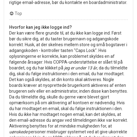
rigtige email-adresse, bør du kontakte en boardadministrator.
Top
Hvorfor kan jeg ikke logge ind?
Der kan være flere grunde til, at du ikke kan logge ind. Først
bør du sikre dig, at du taster brugernavn og adgangskode
korrekt. Husk, at der skelnes mellem store og små bogstaver i
adgangskoden - kontroller tasten "Caps Lock". Hvis
oplysningerne er korrekte, kan problemet skyldes en af
følgende årsager: Hvis COPPA-understøttelse er slået til på
boardet, og du har klikket på
jeg er under 13 år
, da du tilmeldte
dig, skal du følge instruktionen i den email, du har modtaget.
Det kan også skyldes, at din konto skal aktiveres. Nogle
boards kræver at nyoprettede brugerkonti aktiveres af enten
brugeren selv eller en administrator, inden disse kan benyttes.
Da du tilmeldte dig, skulle du gerne være blevet gjort
opmærksom på om aktivering af kontoen er nødvendig. Hvis
du har modtaget en email, skal du følge instruktionen i den.
Hvis du ikke har modtaget nogen email, kan det skyldes, at
den email-adresse du angav ved tilmeldingen ikke var korrekt.
Aktivering benyttes for at mindske muligheden for, at
uønskede
personer misbruger systemet ved at give ukorrekte