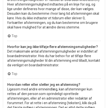
Hver afstemningsmulighed indtastes på en linje for sig, og
lige under defineres hvor mange af disse, der kan vælges.
Desuden kan du bestemme i hvor lang tid afstemningen skal
køre. Hvis du ikke indtaster et tidsrum eller skriver 0,
fortsætter afstemningen, og du kan bestemme om brugere
skal have mulighed for at ændre deres stemme.
Top
Hvorfor kan jeg ikke tilføje flere afstemningsmuligheder?
Det maksimale antal afstemningsmuligheder er indstillet af
boardadministrator. Hvis du har behov for at tilføje flere
afstemningsmuligheder til din afstemning end tilladt, kontakt
da venligst en boardadministrator.
Top
Hvordan retter eller sletter jeg en afstemning?
Ligesom med andre emneindlæg, kan afstemninger kun
rettes af den person som oprindeligt oprettede
afstemningen, eller af en administrator eller redaktør af
forummet. For at rette i en afstemning (teksten), klik da på
det første indlæg i afstemningen. Det er altid dette indlæg,