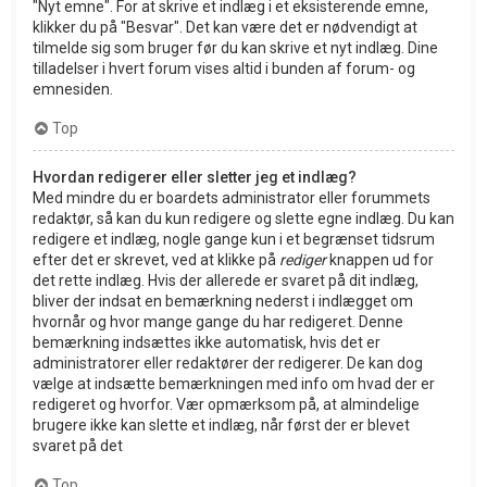
"Nyt emne". For at skrive et indlæg i et eksisterende emne,
klikker du på "Besvar". Det kan være det er nødvendigt at
tilmelde sig som bruger før du kan skrive et nyt indlæg. Dine
tilladelser i hvert forum vises altid i bunden af forum- og
emnesiden.
Top
Hvordan redigerer eller sletter jeg et indlæg?
Med mindre du er boardets administrator eller forummets
redaktør, så kan du kun redigere og slette egne indlæg. Du kan
redigere et indlæg, nogle gange kun i et begrænset tidsrum
efter det er skrevet, ved at klikke på
rediger
knappen ud for
det rette indlæg. Hvis der allerede er svaret på dit indlæg,
bliver der indsat en bemærkning nederst i indlægget om
hvornår og hvor mange gange du har redigeret. Denne
bemærkning indsættes ikke automatisk, hvis det er
administratorer eller redaktører der redigerer. De kan dog
vælge at indsætte bemærkningen med info om hvad der er
redigeret og hvorfor. Vær opmærksom på, at almindelige
brugere ikke kan slette et indlæg, når først der er blevet
svaret på det
Top