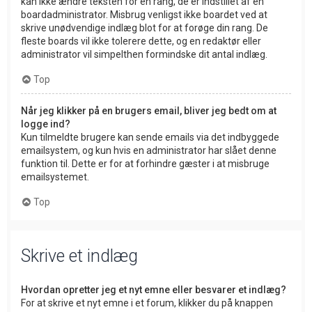
kan ikke ændre teksten for en rang, de er indstillet af en
boardadministrator. Misbrug venligst ikke boardet ved at
skrive unødvendige indlæg blot for at forøge din rang. De
fleste boards vil ikke tolerere dette, og en redaktør eller
administrator vil simpelthen formindske dit antal indlæg.
Top
Når jeg klikker på en brugers email, bliver jeg bedt om at
logge ind?
Kun tilmeldte brugere kan sende emails via det indbyggede
emailsystem, og kun hvis en administrator har slået denne
funktion til. Dette er for at forhindre gæster i at misbruge
emailsystemet.
Top
Skrive et indlæg
Hvordan opretter jeg et nyt emne eller besvarer et indlæg?
For at skrive et nyt emne i et forum, klikker du på knappen