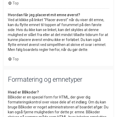
Top
Hvordan får jeg placeret mit emne øverst?
Ved at klikke på linket "Placer øverst" når du viser dit emne,
kan du flytte emnet til toppen af forummet på den første
side. Hvis du ikke kan se linket, kan det skyldes at denne
mulighed er slået fra eller at det mindst tilladte tidsrum for at
kunne placere øverst endnu ikke er forløbet. Du kan også
flytte emnet øverst ved simpelthen at skrive et svar i emnet.
Men følg boardets regler herfor, når du gør dette.
Top
Formatering og emnetyper
Hvad er BBkoder?
BBkoder er en speciel form for HTML, der giver dig
formateringskontrol over visse dele af et indlæg. Om du kan
bruge BBkoder er noget administratoren af boardet afgør. Du
kan også fjerne muligheden for dette pr. emne. BBkoder
skrives på samme måde som HTML, hvor teksten omsluttes