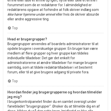
emne eller låse et emne op igen, flytte eller dele et emne i
forummet som de er redaktører for. I almindelighed er
redaktørens opgave at forhindre at folk skriver indlæg som
ikke hører hjemme under emnet
eller hvis de skriver absurde
eller andre aggressive ting.
Top
Hvad er brugergrupper?
Brugergrupper anvendes af boardets administratorer til at
opdele brugere i overskuelige grupper. En bruger kan være
medlem af flere grupper og hver gruppe kan tildeles
individuelle tilladelser. Det gør det enkelt for
administratorerne at ændre tilladelser for mange brugere
samtidig, som at tildele redaktørtilladelser i et bestemt
forum, eller til at give brugere adgang til private fora.
Top
Hvordan finder jeg brugergrupperne og hvordan tilmelder
jeg mig?
I brugerkontrolpanelet finder du en samlet oversigt under
fanebladet "brugergrupper". Ønsker du at tilmelde dig en af
disse, klikker du på den rette knap. Imidlertid er ikke alle