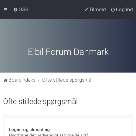
OSS
Tilmeld
Log ind
Elbil Forum Danmark
Boardindeks
Ofte stillede spørgsmål
Ofte stillede spørgsmål
Login- og tilmelding
Hvorfor er det nødvendigt at tilmelde sig?