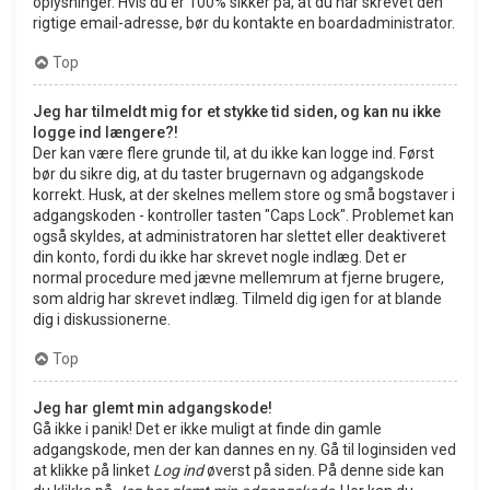
oplysninger. Hvis du er 100% sikker på, at du har skrevet den
rigtige email-adresse, bør du kontakte en boardadministrator.
Top
Jeg har tilmeldt mig for et stykke tid siden, og kan nu ikke
logge ind længere?!
Der kan være flere grunde til, at du ikke kan logge ind. Først
bør du sikre dig, at du taster brugernavn og adgangskode
korrekt. Husk, at der skelnes mellem store og små bogstaver i
adgangskoden - kontroller tasten "Caps Lock". Problemet kan
også skyldes, at administratoren har slettet eller deaktiveret
din konto, fordi du ikke har skrevet nogle indlæg. Det er
normal procedure med jævne mellemrum at fjerne brugere,
som aldrig har skrevet indlæg. Tilmeld dig igen for at blande
dig i diskussionerne.
Top
Jeg har glemt min adgangskode!
Gå ikke i panik! Det er ikke muligt at finde din gamle
adgangskode, men der kan dannes en ny. Gå til loginsiden ved
at klikke på linket
Log ind
øverst på siden. På denne side kan