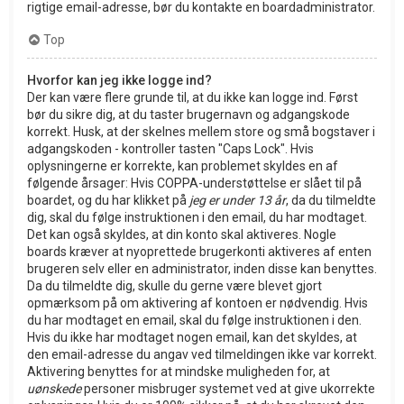
rigtige email-adresse, bør du kontakte en boardadministrator.
Top
Hvorfor kan jeg ikke logge ind?
Der kan være flere grunde til, at du ikke kan logge ind. Først
bør du sikre dig, at du taster brugernavn og adgangskode
korrekt. Husk, at der skelnes mellem store og små bogstaver i
adgangskoden - kontroller tasten "Caps Lock". Hvis
oplysningerne er korrekte, kan problemet skyldes en af
følgende årsager: Hvis COPPA-understøttelse er slået til på
boardet, og du har klikket på
jeg er under 13 år
, da du tilmeldte
dig, skal du følge instruktionen i den email, du har modtaget.
Det kan også skyldes, at din konto skal aktiveres. Nogle
boards kræver at nyoprettede brugerkonti aktiveres af enten
brugeren selv eller en administrator, inden disse kan benyttes.
Da du tilmeldte dig, skulle du gerne være blevet gjort
opmærksom på om aktivering af kontoen er nødvendig. Hvis
du har modtaget en email, skal du følge instruktionen i den.
Hvis du ikke har modtaget nogen email, kan det skyldes, at
den email-adresse du angav ved tilmeldingen ikke var korrekt.
Aktivering benyttes for at mindske muligheden for, at
uønskede
personer misbruger systemet ved at give ukorrekte