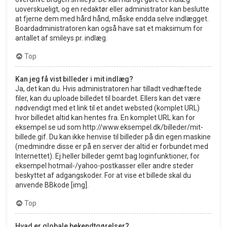
uoverskueligt, og en redaktør eller administrator kan beslutte
at fjerne dem med hård hånd, måske endda selve indlægget.
Boardadministratoren kan også have sat et maksimum for
antallet af smileys pr. indlæg.
Top
Kan jeg få vist billeder i mit indlæg?
Ja, det kan du. Hvis administratoren har tilladt vedhæftede
filer, kan du uploade billedet til boardet. Ellers kan det være
nødvendigt med et link til et andet websted (komplet URL)
hvor billedet altid kan hentes fra. En komplet URL kan for
eksempel se ud som http://www.eksempel.dk/billeder/mit-
billede.gif. Du kan ikke henvise til billeder på din egen maskine
(medmindre disse er på en server der altid er forbundet med
Internettet). Ej heller billeder gemt bag loginfunktioner, for
eksempel hotmail-/yahoo-postkasser eller andre steder
beskyttet af adgangskoder. For at vise et billede skal du
anvende BBkode [img].
Top
Hvad er globale bekendtgørelser?