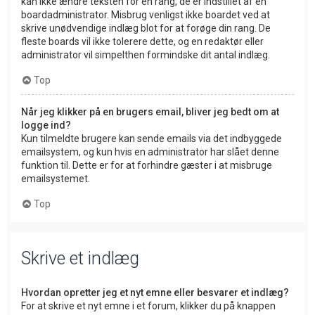
kan ikke ændre teksten for en rang, de er indstillet af en
boardadministrator. Misbrug venligst ikke boardet ved at
skrive unødvendige indlæg blot for at forøge din rang. De
fleste boards vil ikke tolerere dette, og en redaktør eller
administrator vil simpelthen formindske dit antal indlæg.
Top
Når jeg klikker på en brugers email, bliver jeg bedt om at
logge ind?
Kun tilmeldte brugere kan sende emails via det indbyggede
emailsystem, og kun hvis en administrator har slået denne
funktion til. Dette er for at forhindre gæster i at misbruge
emailsystemet.
Top
Skrive et indlæg
Hvordan opretter jeg et nyt emne eller besvarer et indlæg?
For at skrive et nyt emne i et forum, klikker du på knappen