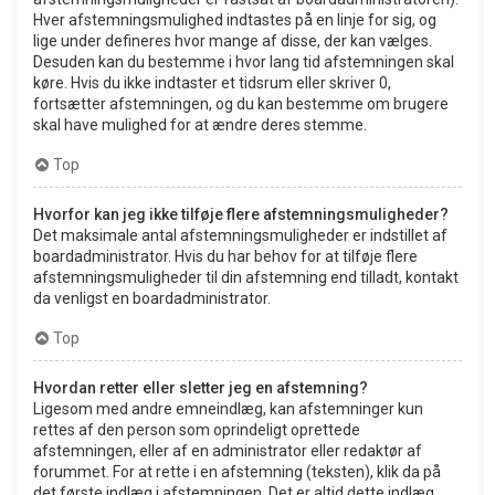
Hver afstemningsmulighed indtastes på en linje for sig, og
lige under defineres hvor mange af disse, der kan vælges.
Desuden kan du bestemme i hvor lang tid afstemningen skal
køre. Hvis du ikke indtaster et tidsrum eller skriver 0,
fortsætter afstemningen, og du kan bestemme om brugere
skal have mulighed for at ændre deres stemme.
Top
Hvorfor kan jeg ikke tilføje flere afstemningsmuligheder?
Det maksimale antal afstemningsmuligheder er indstillet af
boardadministrator. Hvis du har behov for at tilføje flere
afstemningsmuligheder til din afstemning end tilladt, kontakt
da venligst en boardadministrator.
Top
Hvordan retter eller sletter jeg en afstemning?
Ligesom med andre emneindlæg, kan afstemninger kun
rettes af den person som oprindeligt oprettede
afstemningen, eller af en administrator eller redaktør af
forummet. For at rette i en afstemning (teksten), klik da på
det første indlæg i afstemningen. Det er altid dette indlæg,