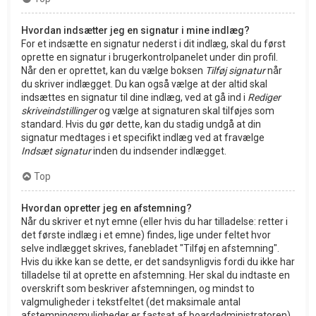
Hvordan indsætter jeg en signatur i mine indlæg?
For et indsætte en signatur nederst i dit indlæg, skal du først
oprette en signatur i brugerkontrolpanelet under din profil.
Når den er oprettet, kan du vælge boksen
Tilføj signatur
når
du skriver indlægget. Du kan også vælge at der altid skal
indsættes en signatur til dine indlæg, ved at gå ind i
Rediger
skriveindstillinger
og vælge at signaturen skal tilføjes som
standard. Hvis du gør dette, kan du stadig undgå at din
signatur medtages i et specifikt indlæg ved at fravælge
Indsæt signatur
inden du indsender indlægget.
Top
Hvordan opretter jeg en afstemning?
Når du skriver et nyt emne (eller hvis du har tilladelse: retter i
det første indlæg i et emne) findes, lige under feltet hvor
selve indlægget skrives, fanebladet "Tilføj en afstemning".
Hvis du ikke kan se dette, er det sandsynligvis fordi du ikke har
tilladelse til at oprette en afstemning. Her skal du indtaste en
overskrift som beskriver afstemningen, og mindst to
valgmuligheder i tekstfeltet (det maksimale antal
afstemningsmuligheder er fastsat af boardadministratoren).