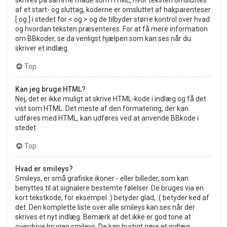
af et start- og sluttag, koderne er omsluttet af hakparenteser
[ og ] i stedet for < og > og de tilbyder større kontrol over hvad
og hvordan teksten præsenteres. For at få mere information
om BBkoder, se da venligst hjælpen som kan ses når du
skriver et indlæg.
Top
Kan jeg bruge HTML?
Nej, det er ikke muligt at skrive HTML-kode i indlæg og få det
vist som HTML. Det meste af den formatering, der kan
udføres med HTML, kan udføres ved at anvende BBkode i
stedet.
Top
Hvad er smileys?
Smileys, er små grafiske ikoner - eller billeder, som kan
benyttes til at signalere bestemte følelser. De bruges via en
kort tekstkode, for eksempel :) betyder glad, :( betyder ked af
det. Den komplette liste over alle smileys kan ses når der
skrives et nyt indlæg. Bemærk at det ikke er god tone at
overdrive brugen smileys. De kan hurtigt gøre et indlæg