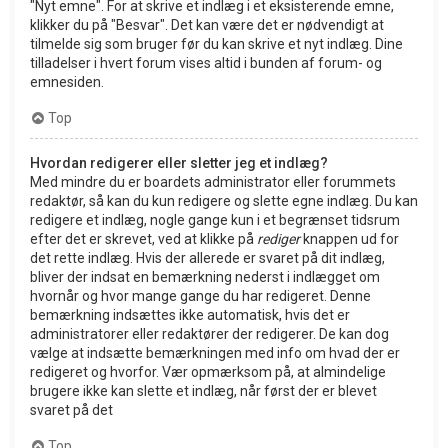
"Nyt emne". For at skrive et indlæg i et eksisterende emne,
klikker du på "Besvar". Det kan være det er nødvendigt at
tilmelde sig som bruger før du kan skrive et nyt indlæg. Dine
tilladelser i hvert forum vises altid i bunden af forum- og
emnesiden.
Top
Hvordan redigerer eller sletter jeg et indlæg?
Med mindre du er boardets administrator eller forummets
redaktør, så kan du kun redigere og slette egne indlæg. Du kan
redigere et indlæg, nogle gange kun i et begrænset tidsrum
efter det er skrevet, ved at klikke på
rediger
knappen ud for
det rette indlæg. Hvis der allerede er svaret på dit indlæg,
bliver der indsat en bemærkning nederst i indlægget om
hvornår og hvor mange gange du har redigeret. Denne
bemærkning indsættes ikke automatisk, hvis det er
administratorer eller redaktører der redigerer. De kan dog
vælge at indsætte bemærkningen med info om hvad der er
redigeret og hvorfor. Vær opmærksom på, at almindelige
brugere ikke kan slette et indlæg, når først der er blevet
svaret på det
Top