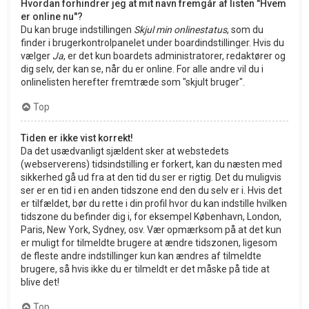
Hvordan forhindrer jeg at mit navn fremgår af listen "Hvem
er online nu"?
Du kan bruge indstillingen
Skjul min onlinestatus
, som du
finder i brugerkontrolpanelet under boardindstillinger. Hvis du
vælger
Ja
, er det kun boardets administratorer, redaktører og
dig selv, der kan se, når du er online. For alle andre vil du i
onlinelisten herefter fremtræde som "skjult bruger".
Top
Tiden er ikke vist korrekt!
Da det usædvanligt sjældent sker at webstedets
(webserverens) tidsindstilling er forkert, kan du næsten med
sikkerhed gå ud fra at den tid du ser er rigtig. Det du muligvis
ser er en tid i en anden tidszone end den du selv er i. Hvis det
er tilfældet, bør du rette i din profil hvor du kan indstille hvilken
tidszone du befinder dig i, for eksempel København, London,
Paris, New York, Sydney, osv. Vær opmærksom på at det kun
er muligt for tilmeldte brugere at ændre tidszonen, ligesom
de fleste andre indstillinger kun kan ændres af tilmeldte
brugere, så hvis ikke du er tilmeldt er det måske på tide at
blive det!
Top