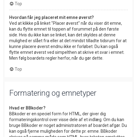
Top
Hvordan får jeg placeret mit emne øverst?
Ved at klikke på linket "Placer øverst" når du viser dit emne,
kan du flytte emnet til toppen af forummet på den første
side. Hvis du ikke kan se linket, kan det skyldes at denne
mulighed er slået fra eller at det mindst tilladte tidsrum for at
kunne placere øverst endnu ikke er forløbet. Du kan også
flytte emnet øverst ved simpelthen at skrive et svar i emnet.
Men følg boardets regler herfor, når du gør dette.
Top
Formatering og emnetyper
Hvad er BBkoder?
BBkoder er en speciel form for HTML, der giver dig
formateringskontrol over visse dele af et indlæg. Om du kan
bruge BBkoder er noget administratoren af boardet afgør. Du
kan også fjerne muligheden for dette pr. emne. BBkoder
skrives på samme måde som HTML, hvor teksten omsluttes