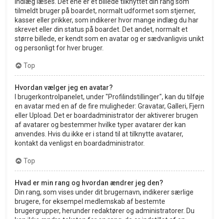
indlæg læses. Det ene er et billede tilknyttet din rang som
tilmeldt bruger på boardet, normalt udformet som stjerner,
kasser eller prikker, som indikerer hvor mange indlæg du har
skrevet eller din status på boardet. Det andet, normalt et
større billede, er kendt som en avatar og er sædvanligvis unikt
og personligt for hver bruger.
Top
Hvordan vælger jeg en avatar?
I brugerkontrolpanelet, under "Profilindstillinger", kan du tilføje
en avatar med en af de fire muligheder: Gravatar, Galleri, Fjern
eller Upload. Det er boardadministrator der aktiverer brugen
af avatarer og bestemmer hvilke typer avatarer der kan
anvendes. Hvis du ikke er i stand til at tilknytte avatarer,
kontakt da venligst en boardadministrator.
Top
Hvad er min rang og hvordan ændrer jeg den?
Din rang, som vises under dit brugernavn, indikerer særlige
brugere, for eksempel medlemskab af bestemte
brugergrupper, herunder redaktører og administratorer. Du