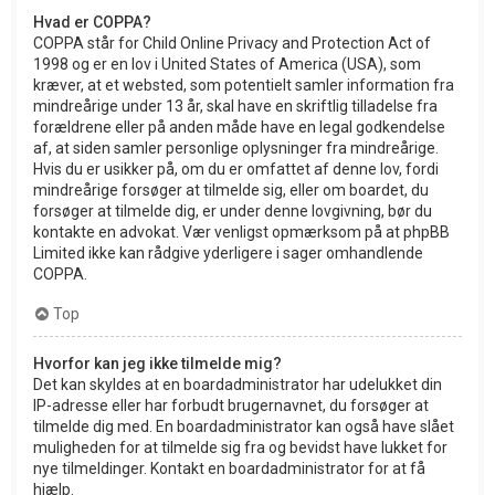
Hvad er COPPA?
COPPA står for Child Online Privacy and Protection Act of
1998 og er en lov i United States of America (USA), som
kræver, at et websted, som potentielt samler information fra
mindreårige under 13 år, skal have en skriftlig tilladelse fra
forældrene eller på anden måde have en legal godkendelse
af, at siden samler personlige oplysninger fra mindreårige.
Hvis du er usikker på, om du er omfattet af denne lov, fordi
mindreårige forsøger at tilmelde sig, eller om boardet, du
forsøger at tilmelde dig, er under denne lovgivning, bør du
kontakte en advokat. Vær venligst opmærksom på at phpBB
Limited ikke kan rådgive yderligere i sager omhandlende
COPPA.
Top
Hvorfor kan jeg ikke tilmelde mig?
Det kan skyldes at en boardadministrator har udelukket din
IP-adresse eller har forbudt brugernavnet, du forsøger at
tilmelde dig med. En boardadministrator kan også have slået
muligheden for at tilmelde sig fra og bevidst have lukket for
nye tilmeldinger. Kontakt en boardadministrator for at få
hjælp.