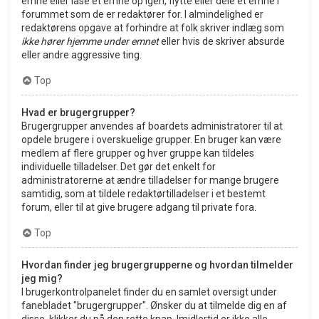
emne eller låse et emne op igen, flytte eller dele et emne i
forummet som de er redaktører for. I almindelighed er
redaktørens opgave at forhindre at folk skriver indlæg som
ikke hører hjemme under emnet
eller hvis de skriver absurde
eller andre aggressive ting.
Top
Hvad er brugergrupper?
Brugergrupper anvendes af boardets administratorer til at
opdele brugere i overskuelige grupper. En bruger kan være
medlem af flere grupper og hver gruppe kan tildeles
individuelle tilladelser. Det gør det enkelt for
administratorerne at ændre tilladelser for mange brugere
samtidig, som at tildele redaktørtilladelser i et bestemt
forum, eller til at give brugere adgang til private fora.
Top
Hvordan finder jeg brugergrupperne og hvordan tilmelder
jeg mig?
I brugerkontrolpanelet finder du en samlet oversigt under
fanebladet "brugergrupper". Ønsker du at tilmelde dig en af
disse, klikker du på den rette knap. Imidlertid er ikke alle