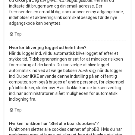
du klikke på
Jeg har glemt min adgangskode
. Her kan du
indtaste dit brugernavn og din email-adresse. Der
fremsendes en email til dig, som udover en ny adgangskode,
indeholder et aktiveringslink som skal besøges før de nye
adgangskode kan benyttes.
Top
Hvorfor bliver jeg logget ud hele tiden?
Når du logger ind, vil du automatisk blive logget af efter et
stykke tid. Tidsbegrænsningen er sat for at mindske risikoen
for misbrug af din konto. Du kan vælge at blive logget
automatisk ind ved at vælge boksen
Husk mig
, når du logger
ind. Du bør
IKKE
anvende denne indstilling på en offentlig
computer, som også bruges af andre personer, for eksempel
på biblioteker, skoler osv. Hvis du ikke kan se boksen ved log
ind, har administratoren slået muligheden for automatisk
indlogning fra.
Top
Hvilken funktion har "Slet alle boardcookies"?
Funktionen sletter alle cookies dannet af phpBB. Hvis du har