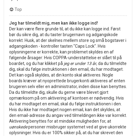
Top
Jeg har tilmeldt mig, men kan ikke logge ind!
Der kan være flere grunde til, at du ikke kan logge ind. Først
bør du sikre dig, at du taster brugernavn og adgangskode
korrekt. Husk, at der skelnes mellem store og små bogstaver i
adgangskoden - kontroller tasten "Caps Lock". Hvis
oplysningerne er korrekte, kan problemet skyldes en af
følgende årsager: Hvis COPPA-understøttelse er slået til på
boardet, og du har klikket på
jeg er under 13 år
, da du tilmeldte
dig, skal du følge instruktionen i den email, du har modtaget.
Det kan også skyldes, at din konto skal aktiveres. Nogle
boards kræver at nyoprettede brugerkonti aktiveres af enten
brugeren selv eller en administrator, inden disse kan benyttes.
Da du tilmeldte dig, skulle du gerne være blevet gjort
opmærksom på om aktivering af kontoen er nødvendig. Hvis
du har modtaget en email, skal du følge instruktionen i den.
Hvis du ikke har modtaget nogen email, kan det skyldes, at
den email-adresse du angav ved tilmeldingen ikke var korrekt.
Aktivering benyttes for at mindske muligheden for, at
uønskede
personer misbruger systemet ved at give ukorrekte
oplysninger. Hvis du er 100% sikker på, at du har skrevet den