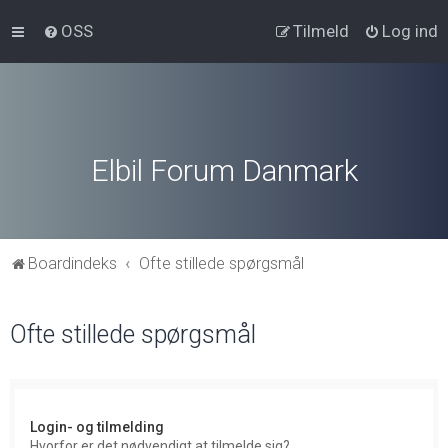
OSS
Tilmeld
Log ind
Elbil Forum Danmark
Boardindeks
Ofte stillede spørgsmål
Ofte stillede spørgsmål
Login- og tilmelding
Hvorfor er det nødvendigt at tilmelde sig?